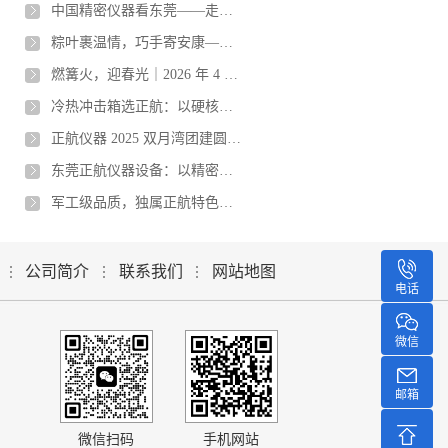
中国精密仪器看东莞——走进东莞正航仪器设备有限公司
粽叶裹温情，巧手寄安康——2026年六月东莞正航仪器端午包粽
燃篝火，迎春光｜2026 年 4 月正航仪器销售天团打卡 S
冷热冲击箱选正航：以硬核技术与专业实力，破解检测难题
正航仪器 2025 双月湾团建圆满落幕，凝心聚力共启新程
东莞正航仪器设备：以精密技术重塑橡胶耐臭氧老化测试标准
军工级品质，独属正航特色：温湿度三综合试验箱铸就国防装备“试
公司简介
联系我们
网站地图
电话
微信
邮箱
微信扫码
手机网站