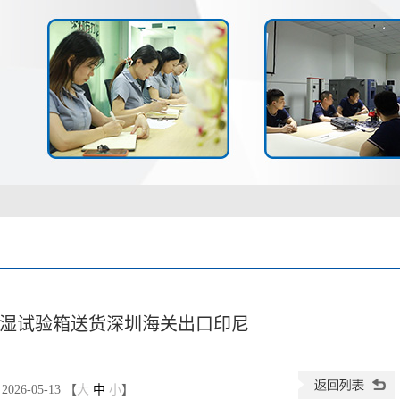
温恒湿试验箱送货深圳海关出口印尼
26-05-13 【
大
中
小
】